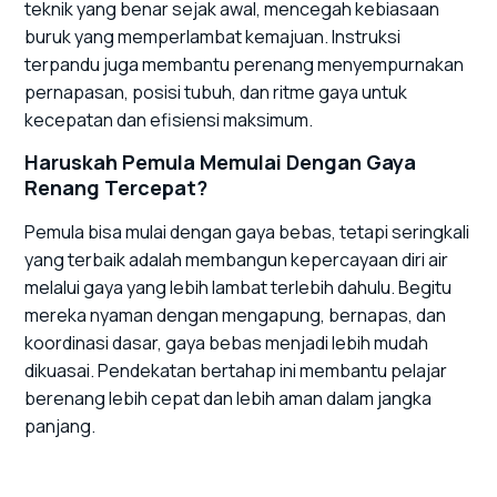
teknik yang benar sejak awal, mencegah kebiasaan
buruk yang memperlambat kemajuan. Instruksi
terpandu juga membantu perenang menyempurnakan
pernapasan, posisi tubuh, dan ritme gaya untuk
kecepatan dan efisiensi maksimum.
Haruskah Pemula Memulai Dengan Gaya
Renang Tercepat?
Pemula bisa mulai dengan gaya bebas, tetapi seringkali
yang terbaik adalah membangun kepercayaan diri air
melalui gaya yang lebih lambat terlebih dahulu. Begitu
mereka nyaman dengan mengapung, bernapas, dan
koordinasi dasar, gaya bebas menjadi lebih mudah
dikuasai. Pendekatan bertahap ini membantu pelajar
berenang lebih cepat dan lebih aman dalam jangka
panjang.