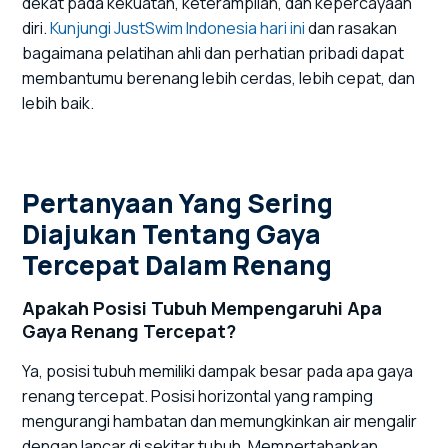
dekat pada kekuatan, keterampilan, dan kepercayaan
diri.
Kunjungi JustSwim Indonesia hari ini
dan rasakan
bagaimana pelatihan ahli dan perhatian pribadi dapat
membantumu berenang lebih cerdas, lebih cepat, dan
lebih baik.
Pertanyaan Yang Sering
Diajukan Tentang Gaya
Tercepat Dalam Renang
Apakah Posisi Tubuh Mempengaruhi Apa
Gaya Renang Tercepat?
Ya, posisi tubuh memiliki dampak besar pada apa gaya
renang tercepat. Posisi horizontal yang ramping
mengurangi hambatan dan memungkinkan air mengalir
dengan lancar di sekitar tubuh. Mempertahankan