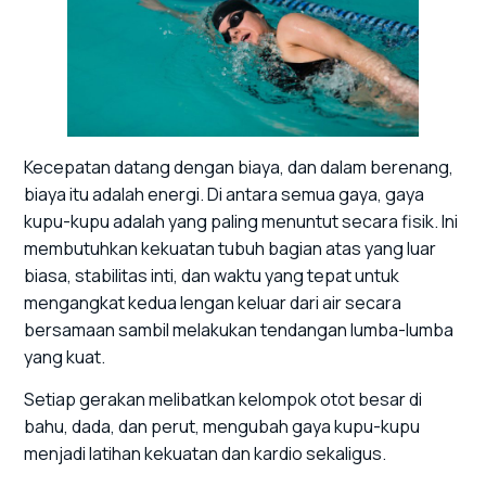
Kecepatan datang dengan biaya, dan dalam berenang,
biaya itu adalah energi. Di antara semua gaya, gaya
kupu-kupu adalah yang paling menuntut secara fisik. Ini
membutuhkan kekuatan tubuh bagian atas yang luar
biasa, stabilitas inti, dan waktu yang tepat untuk
mengangkat kedua lengan keluar dari air secara
bersamaan sambil melakukan tendangan lumba-lumba
yang kuat.
Setiap gerakan melibatkan kelompok otot besar di
bahu, dada, dan perut, mengubah gaya kupu-kupu
menjadi latihan kekuatan dan kardio sekaligus.