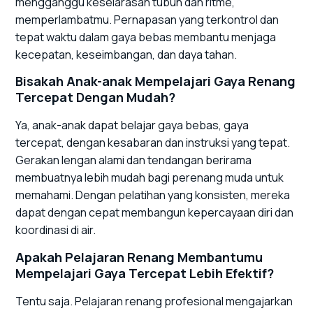
mengganggu keselarasan tubuh dan ritme,
memperlambatmu. Pernapasan yang terkontrol dan
tepat waktu dalam gaya bebas membantu menjaga
kecepatan, keseimbangan, dan daya tahan.
Bisakah Anak-anak Mempelajari Gaya Renang
Tercepat Dengan Mudah?
Ya, anak-anak dapat belajar gaya bebas, gaya
tercepat, dengan kesabaran dan instruksi yang tepat.
Gerakan lengan alami dan tendangan berirama
membuatnya lebih mudah bagi perenang muda untuk
memahami. Dengan pelatihan yang konsisten, mereka
dapat dengan cepat membangun kepercayaan diri dan
koordinasi di air.
Apakah Pelajaran Renang Membantumu
Mempelajari Gaya Tercepat Lebih Efektif?
Tentu saja. Pelajaran renang profesional mengajarkan