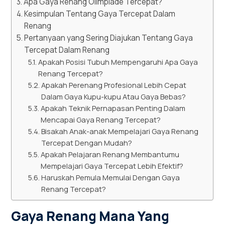
Apa Gaya Renang Olimpiade Tercepat?
Kesimpulan Tentang Gaya Tercepat Dalam
Renang
Pertanyaan yang Sering Diajukan Tentang Gaya
Tercepat Dalam Renang
Apakah Posisi Tubuh Mempengaruhi Apa Gaya
Renang Tercepat?
Apakah Perenang Profesional Lebih Cepat
Dalam Gaya Kupu-kupu Atau Gaya Bebas?
Apakah Teknik Pernapasan Penting Dalam
Mencapai Gaya Renang Tercepat?
Bisakah Anak-anak Mempelajari Gaya Renang
Tercepat Dengan Mudah?
Apakah Pelajaran Renang Membantumu
Mempelajari Gaya Tercepat Lebih Efektif?
Haruskah Pemula Memulai Dengan Gaya
Renang Tercepat?
Gaya Renang Mana Yang