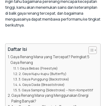
ingin tahu bagaimana perenang mencapai kecepatan
tinggi, kamu akan menemukan sains dan keterampilan
di balik gaya renang tercepat, dan bagaimana
menguasainya dapat membawa performamu ke tingkat
berikutnya.
Daftar Isi
Gaya Renang Mana yang Tercepat? Peringkat 5
Gaya Renang
1. Gaya Bebas (Freestyle)
2. Gaya Kupu-kupu (Butterfly)
3. Gaya Punggung (Backstroke)
4. Gaya Dada (Breaststroke)
5. Gaya Samping (Sidestroke) – Non-Kompetitif
Gaya Renang Mana yang Menggunakan Energi
Paling Banyak?