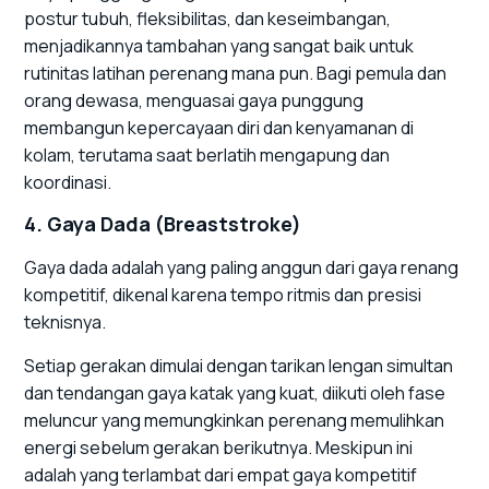
postur tubuh, fleksibilitas, dan keseimbangan,
menjadikannya tambahan yang sangat baik untuk
rutinitas latihan perenang mana pun. Bagi pemula dan
orang dewasa, menguasai gaya punggung
membangun kepercayaan diri dan kenyamanan di
kolam, terutama saat berlatih mengapung dan
koordinasi.
4. Gaya Dada (Breaststroke)
Gaya dada adalah yang paling anggun dari gaya renang
kompetitif, dikenal karena tempo ritmis dan presisi
teknisnya.
Setiap gerakan dimulai dengan tarikan lengan simultan
dan tendangan gaya katak yang kuat, diikuti oleh fase
meluncur yang memungkinkan perenang memulihkan
energi sebelum gerakan berikutnya. Meskipun ini
adalah yang terlambat dari empat gaya kompetitif