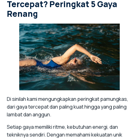
Tercepat? Peringkat 5 Gaya
Renang
Di sinilah kami mengungkapkan peringkat pamungkas,
dari gaya tercepat dan paling kuat hingga yang paling
lambat dan anggun.
Setiap gaya memiliki ritme, kebutuhan energi, dan
tekniknya sendiri. Dengan memahami kekuatan unik