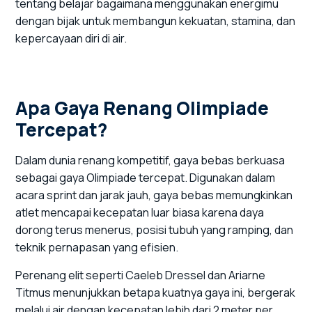
tentang belajar bagaimana menggunakan energimu
dengan bijak untuk membangun kekuatan, stamina, dan
kepercayaan diri di air.
Apa Gaya Renang Olimpiade
Tercepat?
Dalam dunia renang kompetitif, gaya bebas berkuasa
sebagai gaya Olimpiade tercepat. Digunakan dalam
acara sprint dan jarak jauh, gaya bebas memungkinkan
atlet mencapai kecepatan luar biasa karena daya
dorong terus menerus, posisi tubuh yang ramping, dan
teknik pernapasan yang efisien.
Perenang elit seperti Caeleb Dressel dan Ariarne
Titmus menunjukkan betapa kuatnya gaya ini, bergerak
melalui air dengan kecepatan lebih dari 2 meter per