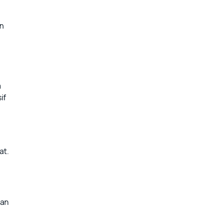
an
m
if
at.
gan