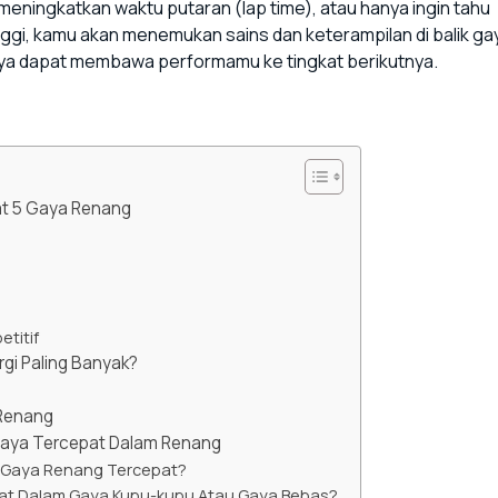
meningkatkan waktu putaran (lap time), atau hanya ingin tahu
i, kamu akan menemukan sains dan keterampilan di balik ga
ya dapat membawa performamu ke tingkat berikutnya.
at 5 Gaya Renang
titif
i Paling Banyak?
 Renang
Gaya Tercepat Dalam Renang
 Gaya Renang Tercepat?
pat Dalam Gaya Kupu-kupu Atau Gaya Bebas?