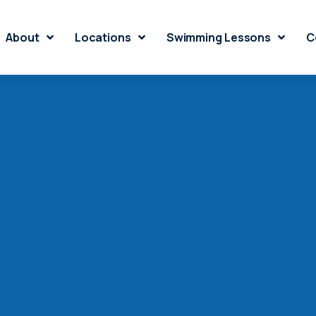
About
Locations
Swimming Lessons
C