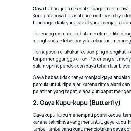
Gaya bebas, juga dikenal sebagai front craw
Kecepatannya berasal dari kombinasi daya do
tendangan kaki yang stabil yang menjaga tub
Perenang memutar tubuh mereka sedikit den
menghasilkan lebih banyak kekuatan, memungkin
Pernapasan dilakukan ke samping mengikuti
tanpa mengganggu aliran. Perenang elit meny
dalam sprint pendek dan daya tahan luar biasa
Gaya bebas tidak hanya menjadi gaya andalan u
pemula untuk dipelajari karena ritme alami d
pelatihan yang tepat, siapa pun dapat menge
2. Gaya Kupu-kupu (Butterfly)
Gaya kupu-kupu menempati posisi kedua, tampi
karena tekniknya yang menuntut, gaya kupu-
lumba-lumba yang kuat, menciptakan daya do