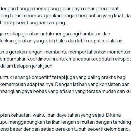
l, dengan bangga memegang gelar gaya renang tercepat.
rong terus menerus, gerakan lengan bergantian yang kuat, d
uh tetap seimbang dan ramping.
gan setiap gerakan untuk mengurangi hambatan dan
kan gerakan yang lebih halus dan lebih cepat melalui air.
 irama gerakan lengan, membantu mempertahankan momentu
empurnakan koordinasi ini untuk mencapai kecepatan eksplos
 dalam balapan jarak jauh.
ntuk renang kompetitif tetapi juga yang paling praktis bagi
an kemampuan adaptasinya. Dengan latihan yang konsisten dan
mbangkan gaya bebas yang efisien yang terasa mudah dan ku
lan kekuatan, waktu, dan daya tahan yang sejati. Dikenal
kupu menggabungkan tarikan lengan simultan dengan tendan
rong besar dengan setiap gerakan tubuh seperti gelombang.