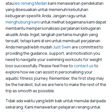
atau
les renang Medan
kami menawarkan pendekatan
yang disesuaikan untuk memenuhi kebutuhan
kebugaran spesifik Anda. Jangan ragu untuk
menghubungi kami
untuk melihat bagaimana kami dapat
membantu mempersonalisasi perjalanan kebugaran
akuatik Anda. Ingat, langkah pertama mungkin yang
tersulit, tetapi kami di sini untuk membuat perjalanan
Anda menjadi lebih mudah
Just Swim
are committed to
providing the guidance, support, and motivation you
need to navigate your swimming workouts for weight
loss successfully. Please feel free to
contact us
to
explore how we can assist in personalising your
aquatic fitness journey. Remember, the first step may
be the hardest, but we are here to make the rest of the
trip as smooth as possible.
Tidak ada waktu yang lebih baik untuk memulai daripada
sekarang. Kami menawarkan pelajaran renang untuk